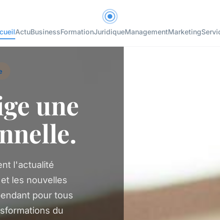
cueil
Actu
Business
Formation
Juridique
Management
Marketing
Servi
e
ige une
nnelle.
t l'actualité
et les nouvelles
pendant pour tous
nsformations du