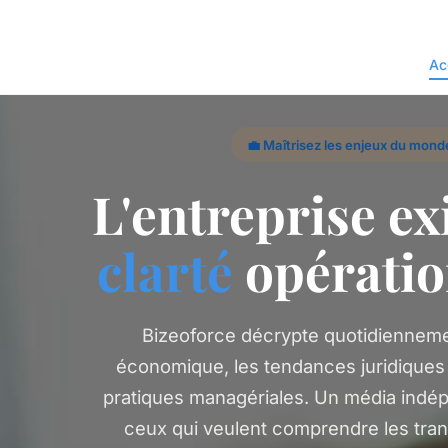
Ac
💼 Maîtrisez les enjeux du mond
L'entreprise ex
clarté
opératio
Bizeoforce décrypte quotidiennemen
économique, les tendances juridiques 
pratiques managériales. Un média indé
ceux qui veulent comprendre les tra