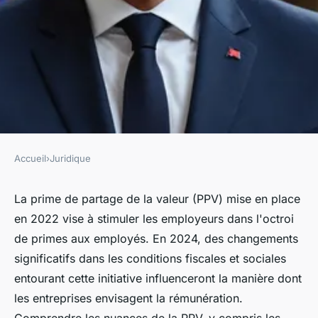
Accueil
›
Juridique
JURIDIQUE
Tout savoir sur la ppv prime
La prime de partage de la valeur (PPV) mise en place
en 2022 vise à stimuler les employeurs dans l'octroi
macron en 2024
de primes aux employés. En 2024, des changements
significatifs dans les conditions fiscales et sociales
Noé
•
11 mars 2025
•
5 min de lecture
entourant cette initiative influenceront la manière dont
les entreprises envisagent la rémunération.