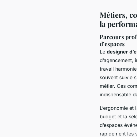
Métiers, co
la perform
Parcours profe
d’espaces
Le
designer d’e
d’agencement, in
travail harmoni
souvent suivie su
métier. Ces com
indispensable d
L’ergonomie et l
budget et la sél
d’espaces événem
rapidement les v