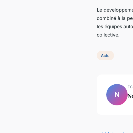
Le développemen
combiné à la per
les équipes auto
collective.
Actu
EC
N
N