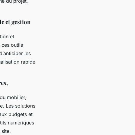
ne du projet,
le et gestion
tion et
 ces outils
’anticiper les
ualisation rapide
res,
du mobilier,
le. Les solutions
 aux budgets et
tils numériques
 site.