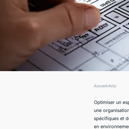
Accueil
›
Actu
ACTU
Trouvez l'harmonie 
Optimiser un es
une organisation
space planner.
spécifiques et d
en environnemen