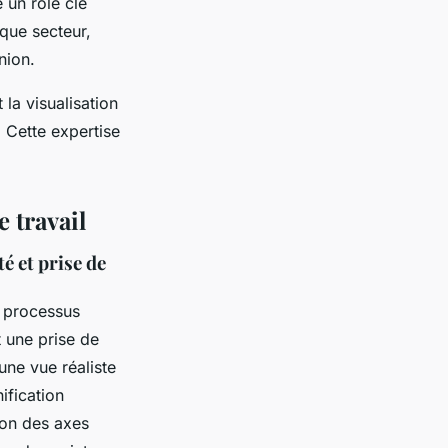
 un rôle clé
aque secteur,
nion.
 la visualisation
 Cette expertise
 travail
té et prise de
 processus
t une prise de
une vue réaliste
ification
tion des axes