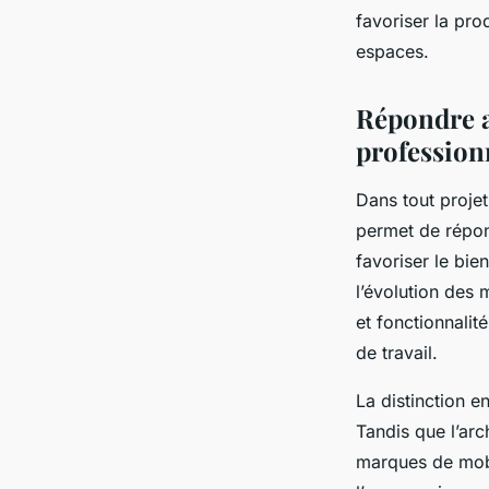
favoriser la pro
Noé
•
18 juin 2025
•
3 min de lecture
espaces.
Répondre a
professionn
Dans tout proje
permet de répon
favoriser le bie
l’évolution des m
et fonctionnalit
de travail.
La distinction e
Tandis que l’arc
marques de mobil