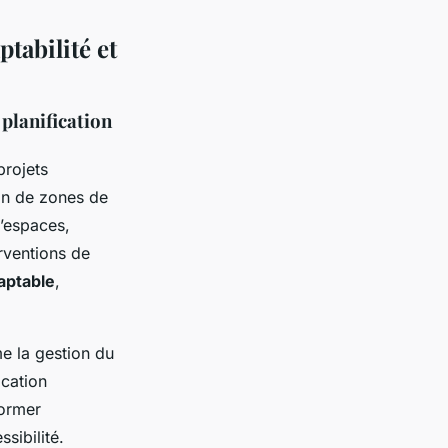
tabilité et
 planification
projets
ion de zones de
d’espaces,
erventions de
daptable
,
me la gestion du
ication
former
sibilité.