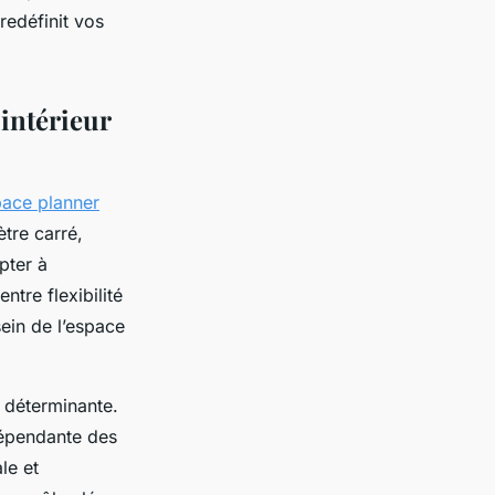
redéfinit vos
intérieur
pace planner
tre carré,
pter à
ntre flexibilité
sein de l’espace
t déterminante.
ndépendante des
le et