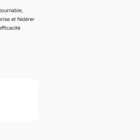
tournable,
rise et fédérer
fficacité