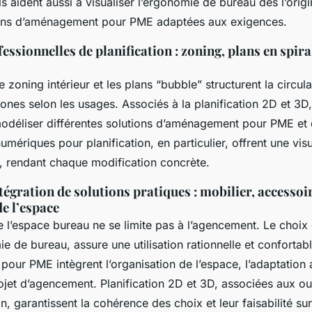
Ils aident aussi à visualiser l’ergonomie de bureau dès l’origi
ions d’aménagement pour PME adaptées aux exigences.
ssionnelles de planification : zoning, plans en spira
zoning intérieur et les plans “bubble” structurent la circula
zones selon les usages. Associés à la planification 2D et 3D,
odéliser différentes solutions d’aménagement pour PME et d
numériques pour planification, en particulier, offrent une vis
, rendant chaque modification concrète.
ntégration de solutions pratiques : mobilier, accessoi
e l’espace
e l’espace bureau ne se limite pas à l’agencement. Le choix 
mie de bureau, assure une utilisation rationnelle et confortab
our PME intègrent l’organisation de l’espace, l’adaptation
ojet d’agencement. Planification 2D et 3D, associées aux ou
n, garantissent la cohérence des choix et leur faisabilité sur