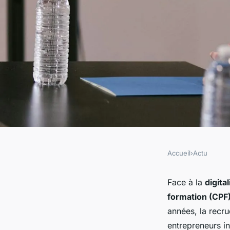
Accueil
›
Actu
ACTU
Éviter les arnaques
Face à la
digita
formation (CPF
formation cpf : stra
années, la rec
entrepreneurs i