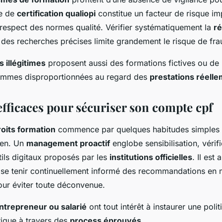
ce de
certification qualiopi
constitue un facteur de risque imp
e respect des normes qualité. Vérifier systématiquement la
ré
 des recherches précises limite grandement le risque de fra
 illégitimes
proposent aussi des formations fictives ou de p
sommes disproportionnées au regard des
prestations réelle
efficaces pour sécuriser son compte cpf
roits formation
commence par quelques habitudes simples 
ien. Un
management proactif
englobe sensibilisation, vérif
ils digitaux proposés par les
institutions officielles
. Il est a
se tenir continuellement informé des recommandations en 
our éviter toute déconvenue.
ntrepreneur ou salarié
ont tout intérêt à instaurer une poli
ique à travers des
process éprouvés
.