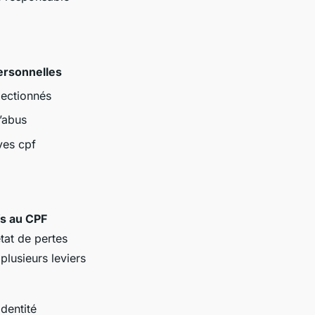
personnelles
lectionnés
’abus
ves cpf
fs au CPF
tat de pertes
lusieurs leviers
dentité