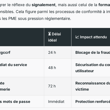
rer le réflexe du
signalement
, mais aussi celui de la
forma
ensibles. Cela figure parmi les processus de conformité à in
les PME sous pression réglementaire.
⏳ Délai
📈 Impact attendu
idéal
dgccrf
24 h
Blocage de la frau
iat du service
Sécurisation du c
48 h
utilisateur
nte
Reconnaissance du
72 h
rmerie
victime
es mots de passe
Immédiat
Protection renforc