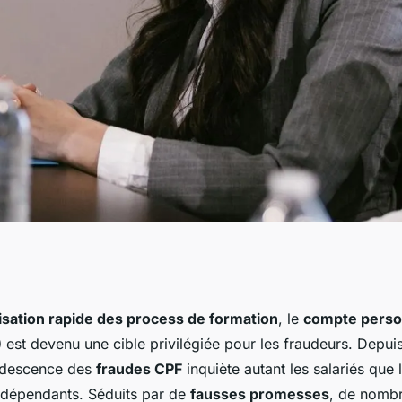
 au compte
lisation rapide des process de formation
, le
compte perso
)
est devenu une cible privilégiée pour les fraudeurs. Depui
tégies concrètes et
rudescence des
fraudes CPF
inquiète autant les salariés que 
ndépendants. Séduits par de
fausses promesses
, de nombr