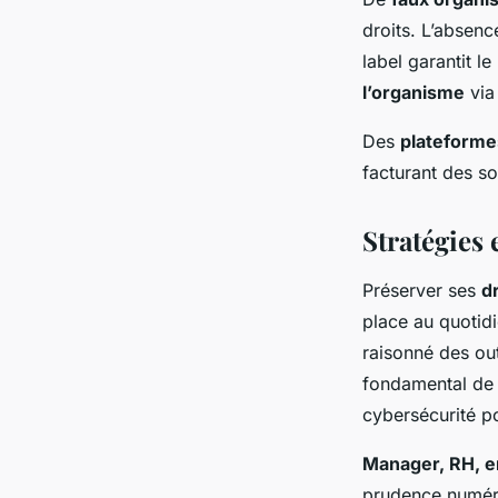
droits. L’absen
label garantit l
l’organisme
via
Des
plateformes
facturant des 
Stratégies 
Préserver ses
d
place au quotid
raisonné des out
fondamental de 
cybersécurité p
Manager, RH, e
prudence numér