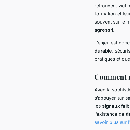
vigilance digitale
retrouvent victi
formation et leu
souvent sur le m
Noé
•
8 décembre 2025
•
6 min de lecture
agressif
.
L’enjeu est don
durable
, sécuri
pratiques et que
Comment re
Avec la sophist
s’appuyer sur sa
les
signaux faib
l’existence de
d
savoir plus sur l