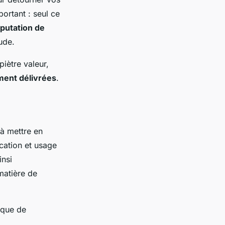
ortant : seul ce
putation de
ude.
iètre valeur,
ment délivrées
.
à mettre en
ication et usage
insi
matière de
tique de