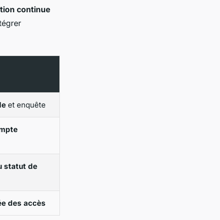
tion continue
tégrer
de
et enquête
ompte
 statut de
ée des accès