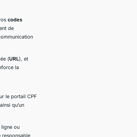
 vos
codes
ent de
 communication
ée (
URL
), et
force la
ur le portail CPF
ainsi qu’un
 ligne ou
e responsable