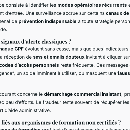
e consiste à identifier les
modes opératoires récurrents
e
 d’entrée. Une surveillance accrue sur certains
canaux de
senal de
prévention indispensable
à toute stratégie person
ide.
 signaux d’alerte classiques ?
naque CPF
évoluent sans cesse, mais quelques indicateurs 
La réception de
sms et emails douteux
invitant à cliquer sur
codes d’accès personnels
reste fréquente. Ces messages
gence”, un solde imminent à utiliser, ou masquent une
fauss
 courant concerne le
démarchage commercial insistant
, p
ec peu d’efforts. Le fraudeur tente souvent de récupérer le
t d’aide administrative.
liés aux organismes de formation non certifiés ?
smes de formation
profitent d’une absence de vigilance po