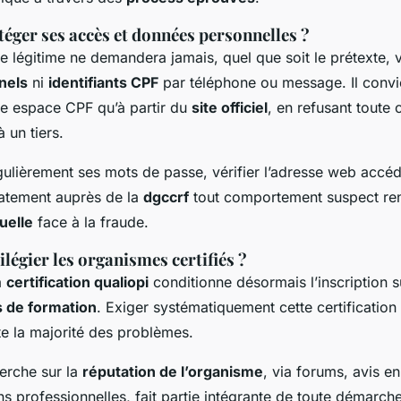
ger ses accès et données personnelles ?
 légitime ne demandera jamais, quel que soit le prétexte,
nels
ni
identifiants CPF
par téléphone ou message. Il convi
re espace CPF qu’à partir du
site officiel
, en refusant toute
à un tiers.
gulièrement ses mots de passe, vérifier l’adresse web accéd
atement auprès de la
dgccrf
tout comportement suspect ren
uelle
face à la fraude.
légier les organismes certifiés ?
a
certification qualiopi
conditionne désormais l’inscription s
 de formation
. Exiger systématiquement cette certification 
te la majorité des problèmes.
erche sur la
réputation de l’organisme
, via forums, avis en
 professionnelles, fait partie intégrante de toute démarch