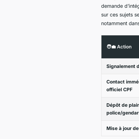
demande d’intég
sur ces sujets s
notamment dans 
🧑‍💼 Action
Signalement 
Contact imméd
officiel CPF
Dépôt de plai
police/genda
Mise à jour d