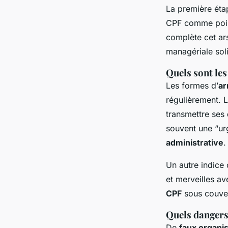
La première étap
CPF comme point
complète cet ar
managériale sol
Quels sont les
Les formes d’
ar
régulièrement. 
transmettre ses
souvent une “ur
administrative
.
Un autre indice
et merveilles av
CPF
sous couver
Quels dangers 
De
faux organi