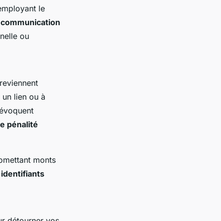
mployant le
 communication
nelle ou
reviennent
 un lien ou à
 évoquent
e pénalité
romettant monts
s
identifiants
ur détourner vos