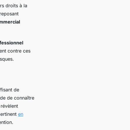
s droits à la
 reposant
mmercial
fessionnel
ent contre ces
isques.
ffisant de
nde de connaître
 révèlent
pertinent
en
ention.