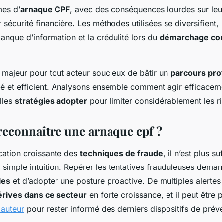
mes d’
arnaque CPF
, avec des conséquences lourdes sur leur
r sécurité financière. Les méthodes utilisées se diversifient,
anque d’information et la crédulité lors du
démarchage co
c majeur pour tout acteur soucieux de bâtir un
parcours pro
sé et efficient. Analysons ensemble comment agir efficacem
lles
stratégies adopter
pour limiter considérablement les r
connaître une arnaque cpf ?
ication croissante des
techniques de fraude
, il n’est plus su
 simple intuition. Repérer les tentatives frauduleuses dema
les
et d’adopter une posture proactive. De multiples alertes
érives dans ce secteur
en forte croissance, et il peut être 
'auteur
pour rester informé des derniers dispositifs de prév