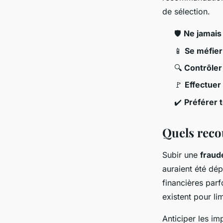
de sélection.
🛡️
Ne jamais
📱
Se méfier
🔍
Contrôler 
🚩
Effectuer
✔️
Préférer t
Quels recou
Subir une
fraud
auraient été dé
financières par
existent pour li
Anticiper les im