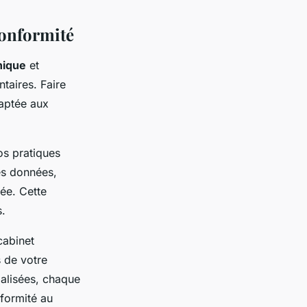
conformité
nique
et
taires. Faire
daptée aux
s pratiques
es données,
sée. Cette
s.
cabinet
 de votre
ialisées, chaque
formité au