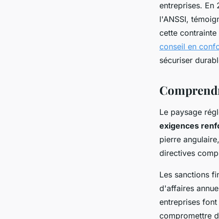
entreprises. En
Noé
•
24 novembre 2025
•
8 min de lecture
l'ANSSI, témoig
cette contrainte
conseil en con
sécuriser durabl
Comprendre
Le paysage régl
exigences renf
pierre angulair
directives comp
Les sanctions fi
d'affaires annue
entreprises fon
compromettre du